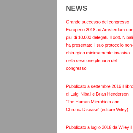
NEWS
Grande successo del congresso
Europerio 2018 ad Amsterdam co
piu' di 10.000 delegati. Il dott. Nibali
ha presentato il suo protocollo non
chirurgico minimamente invasivo
nella sessione plenaria del
congresso
Pubblicato a settembre 2016 il libr
di Luigi Nibali e Brian Henderson
'The Human Microbiota and
Chronic Disease' (editore Wiley)
Pubblicato a luglio 2018 da Wiley il