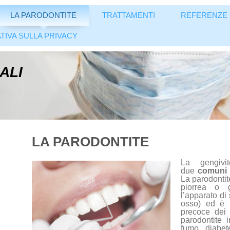
LA PARODONTITE
TRATTAMENTI
REFERENZE
TIVA SULLA PRIVACY
BALI
LA PARODONTITE
La gengivi
due
comuni 
La parodontit
piorrea o g
l’apparato di
osso) ed è l
precoce dei 
parodontite i
fumo, diabete