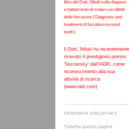
libro del Dott. Nibali sulla diagnosi
e trattamento di molari con difetti
delle forcazioni ('Diagnosis and
treatment of furcation-invoved
teeth')
Il Dott. Nibali ha recentement
ricevuto il prestigioso premio
'Socransky' dall'IADR, come
riconoscimento alla sua
attività di ricerca
(www.iadr.com)
Informativa sulla privacy
Tweetta questa pagina