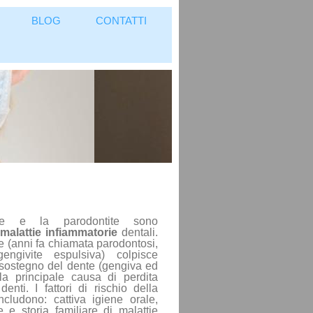
BLOG
CONTATTI
te e la parodontite sono
malattie infiammatorie
dentali.
e (anni fa chiamata parodontosi,
engivite espulsiva) colpisce
 sostegno del dente (gengiva ed
a principale causa di perdita
denti. I f
attori di rischio della
ncludono: cattiva igiene orale,
 e storia familiare di malattie