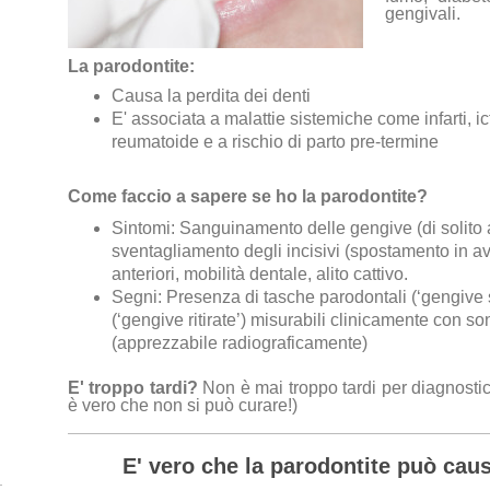
gengivali.
La parodontite:
Causa la perdita dei denti
E' associata a malattie sistemiche come infarti, ict
reumatoide e a rischio di parto pre-termine
Come faccio a sapere se ho la parodontite?
Sintomi:
Sanguinamento delle gengive (di solito 
s
ventagliamento degli incisivi (spostamento in ava
anteriori, m
obilità dentale, a
lito cattivo.
Segni:
Presenza di tasche parodontali (‘gengive s
(‘gengive ritirate’) misurabili clinicamente con s
(apprezzabile radiograficamente)
E' troppo tardi?
Non è mai troppo tardi per diagnostic
è vero che non si può curare!)
E' vero che la parodontite può caus