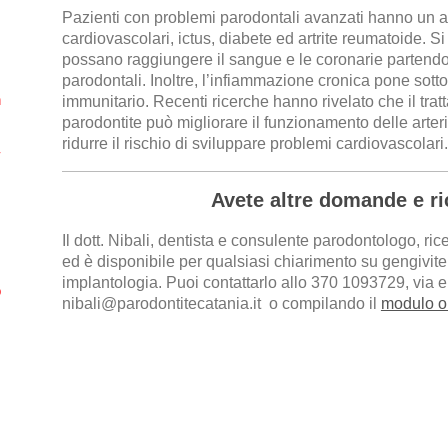
Pazienti con problemi parodontali avanzati hanno un a
cardiovascolari, ictus, diabete ed artrite reumatoide. S
possano raggiungere il sangue e le coronarie partendo
parodontali. Inoltre, l’infiammazione cronica pone sotto
n
immunitario. Recenti ricerche hanno rivelato che il trat
parodontite può migliorare il funzionamento delle arte
ridurre il rischio di sviluppare problemi cardiovascolari.
-
Avete altre domande e ri
Il dott. Nibali, dentista e consulente parodontologo, 
ed è disponibile per qualsiasi chiarimento su gengivit
implantologia. Puoi contattarlo allo 370 1093729, via 
o
nibali@parodontitecatania.it o compilando il
modulo o