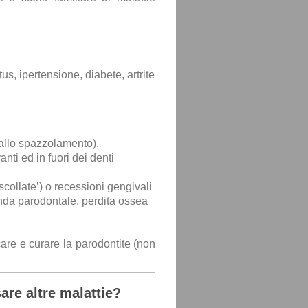
us, ipertensione, diabete, artrite
allo spazzolamento),
nti ed in fuori dei denti
collate’) o recessioni gengivali
onda parodontale, p
erdita ossea
are e curare la parodontite (non
are altre malattie?